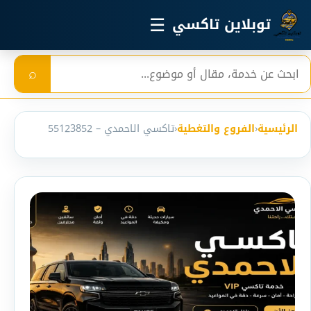
خطي إلى المحتوى الرئيسي
☰
توبلاين تاكسي
بحث
⌕
الرئيسية
‹
الفروع والتغطية
‹
تاكسي الاحمدي – 55123852