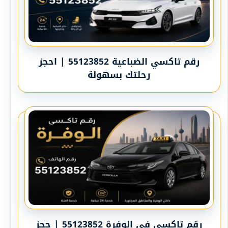
رقم تاكسي الضباعية 55123852 | احجز
رحلتك بسهولة
رقم تاكسي في الوفرة 55123852 | حجز