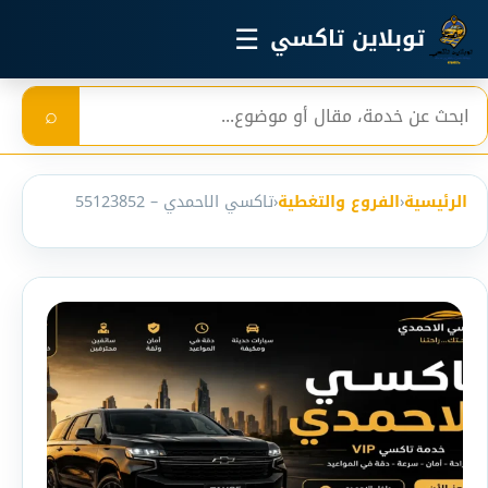
خطي إلى المحتوى الرئيسي
☰
توبلاين تاكسي
بحث
⌕
الرئيسية
‹
الفروع والتغطية
‹
تاكسي الاحمدي – 55123852