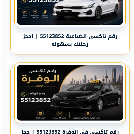
رقم تاكسي الضباعية 55123852 | احجز
رحلتك بسهولة
رقم تاكسي في الوفرة 55123852 | حجز