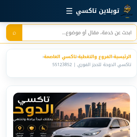
خطي إلى المحتوى الرئيسي
☰
توبلاين تاكسي
بحث
⌕
الرئيسية
‹
الفروع والتغطية
‹
تاكسي العاصمة
‹
تاكسي الدوحة للحجز الفوري | 55123852