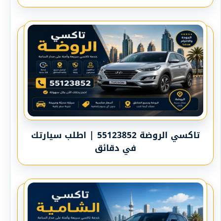
تاكسي الروضة 55123852 | اطلب سيارتك
في دقائق