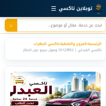
خطي إلى المحتوى الرئيسي
☰
توبلاين تاكسي
بحث
⌕
الرئيسية
‹
الفروع والتغطية
‹
تاكسي الجهراء
‹
تاكسي العبدلي | 55123852 وصول سريع دون انتظار