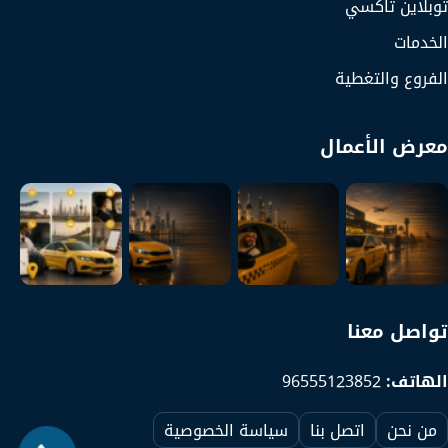
توبلاين تاكسي
الخدمات
الفروع والتغطية
معرض الأعمال
تواصل معنا
الهاتف:
96555123852
من نحن
اتصل بنا
سياسة الخصوصية