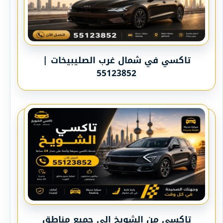
تاكسي في شمال غرب الصليبيخات |
55123852
تاكسي من الشويخ إلى جميع مناطق