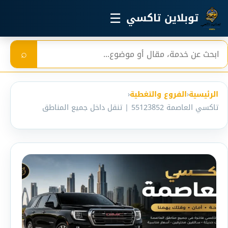
خطي إلى المحتوى الرئيسي
☰
توبلاين تاكسي
بحث
⌕
الرئيسية
‹
الفروع والتغطية
‹
تاكسي العاصمة 55123852 | تنقل داخل جميع المناطق