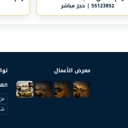
55123852 | حجز مباشر
معرض الأعمال
توا
الها
من
شرو