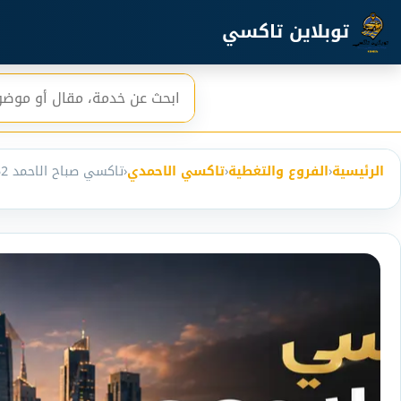
خطي إلى المحتوى الرئيسي
توبلاين تاكسي
بحث
الرئيسية
‹
الفروع والتغطية
‹
تاكسي الاحمدي
‹
تاكسي صباح الاحمد 55123852 | حجز فوري 24 ساعة