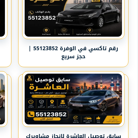
رقم تاكسي في الوفرة 55123852 |
حجز سريع
سايق توصيل العاشرة لإنجاز مشاويرك