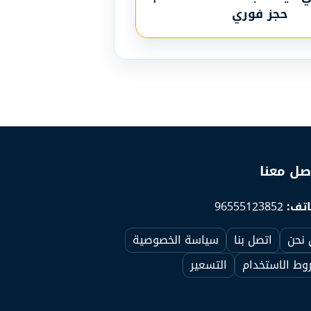
حجز فوري
صل معنا
تف:
96555123852
 نحن
اتصل بنا
سياسة الخصوصية
ط الاستخدام
التسعير