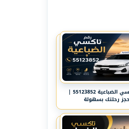
رقم تاكسي الضباعية 55123852 |
حجز رحلتك بسهولة