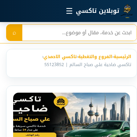
خطي إلى المحتوى الرئيسي
☰
توبلاين تاكسي
بحث
⌕
الرئيسية
‹
الفروع والتغطية
‹
تاكسي الاحمدي
‹
تاكسي ضاحية علي صباح السالم | 55123852