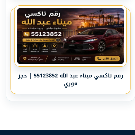
رقم تاكسي ميناء عبد الله 55123852 | حجز
فوري