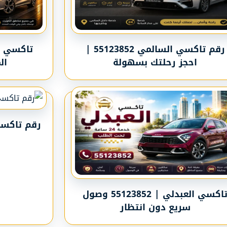
رقم تاكسي السالمي 55123852 |
تاكسي ف
احجز رحلتك بسهولة
الم
تاكسي العبدلي | 55123852 وصول
سريع دون انتظار