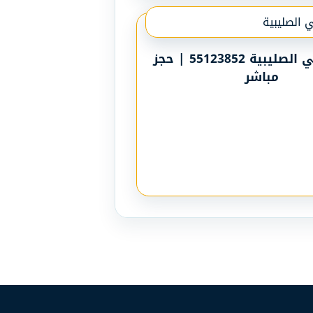
رقم تاكسي الصليبية 55123852 | حجز
مباشر