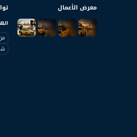
معرض الأعمال
توا
الها
من
شرو