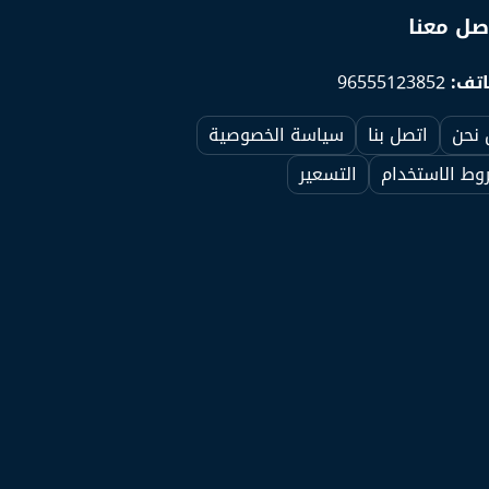
صل معنا
تف:
96555123852
 نحن
اتصل بنا
سياسة الخصوصية
ط الاستخدام
التسعير