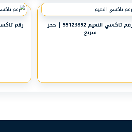
رقم تاكسي النعيم 55123852 | حجز
سريع