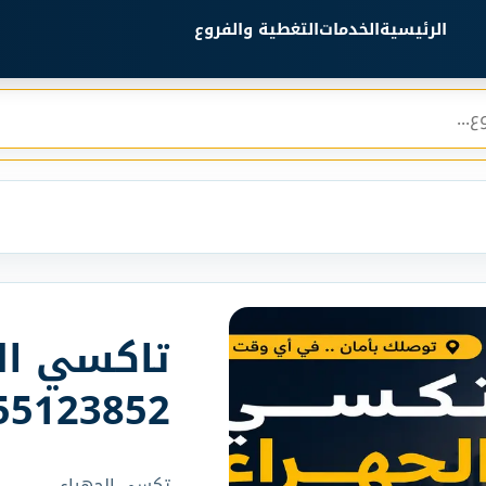
الرئيسية
الخدمات
التغطية والفروع
تاكسي ال
55123852
تكسي الجهراء