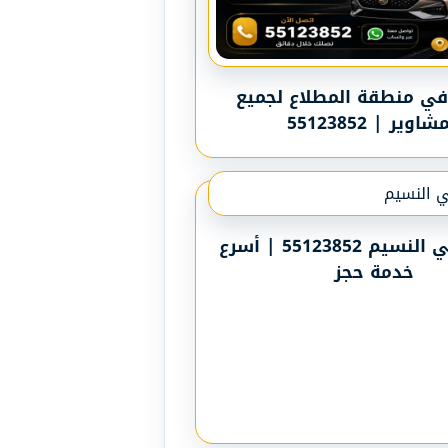
ي منطقة المطلاع لجميع
شاوير | 55123852
رقم تاكسي النسيم 55123852 | أسرع
خدمة حجز