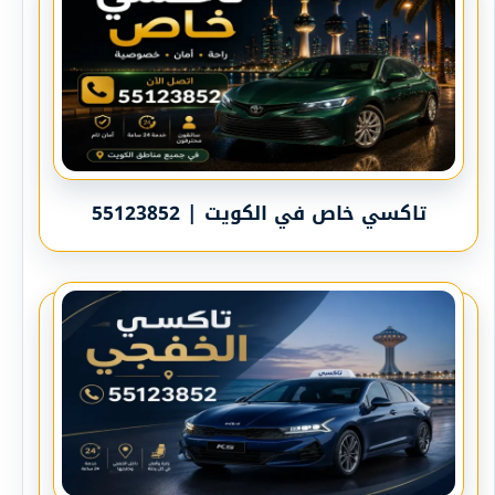
تاكسي خاص في الكويت | 55123852