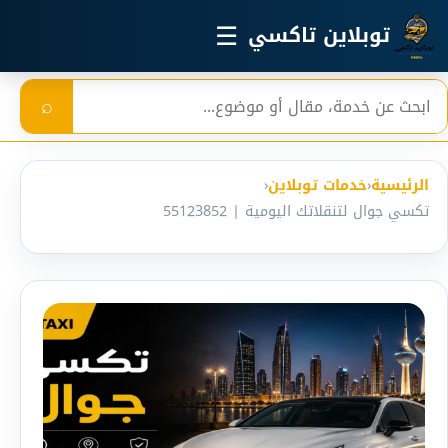
خطي إلى المحتوى الرئيسي
☰
توبلاين تاكسي
بحث
⌕
الرئيسية
‹
خدمات توبلاين
‹
تكسي جوال لتنقلاتك اليومية | 55123852