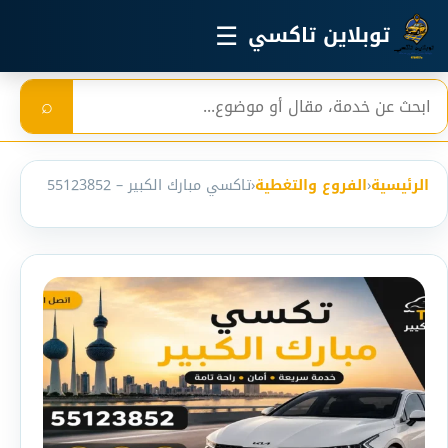
خطي إلى المحتوى الرئيسي
☰
توبلاين تاكسي
بحث
⌕
الرئيسية
‹
الفروع والتغطية
‹
تاكسي مبارك الكبير – 55123852