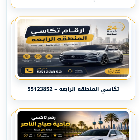
تكاسي المنطقه الرابعه – 55123852