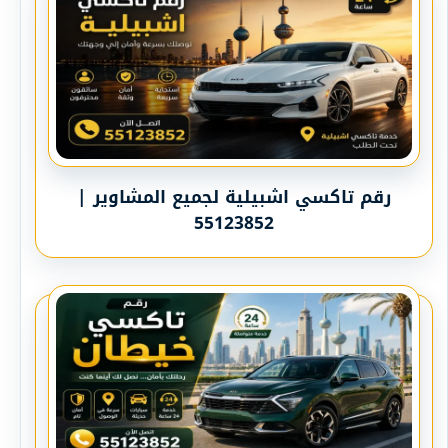
رقم تاكسي اشبيلية لجميع المشاوير |
55123852