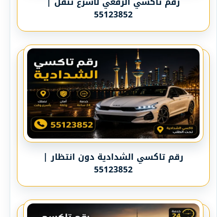
رقم تاكسي الرقعي لأسرع تنقل |
55123852
رقم تاكسي الشدادية دون انتظار |
55123852