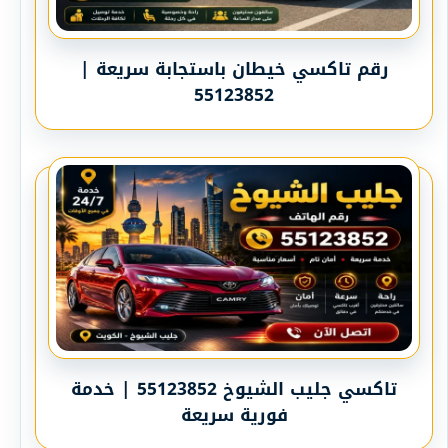
رقم تاكسي خيطان باستجابة سريعة |
55123852
تاكسي جليب الشيوخ 55123852 | خدمة
فورية سريعة