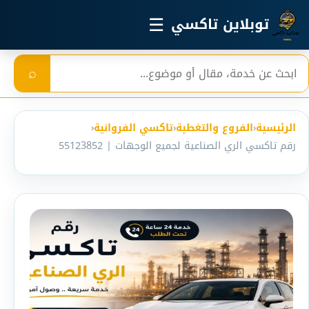
خطي إلى المحتوى الرئيسي
☰
توبلاين تاكسي
بحث
⌕
الرئيسية
‹
الفروع والتغطية
‹
تاكسي الفروانية
‹
رقم تاكسي الري الصناعية لجميع الوجهات | 55123852