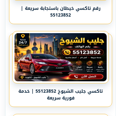
رقم تاكسي خيطان باستجابة سريعة |
55123852
تاكسي جليب الشيوخ 55123852 | خدمة
فورية سريعة