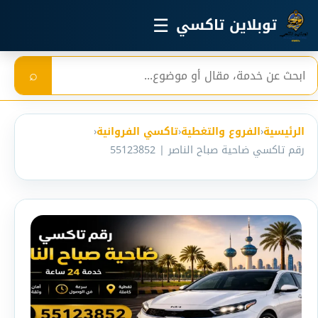
خطي إلى المحتوى الرئيسي
☰
توبلاين تاكسي
بحث
⌕
الرئيسية
‹
الفروع والتغطية
‹
تاكسي الفروانية
‹
رقم تاكسي ضاحية صباح الناصر | 55123852