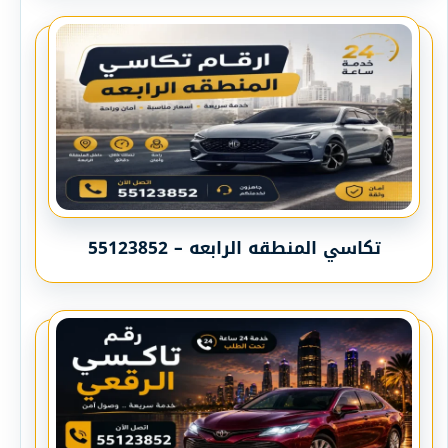
تكاسي المنطقه الرابعه – 55123852