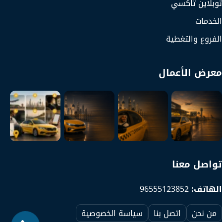
توبلاين تاكسي
الخدمات
الفروع والتغطية
معرض الأعمال
تواصل معنا
الهاتف:
96555123852
من نحن
اتصل بنا
سياسة الخصوصية